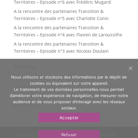
Territoires – Episode n°6 avec Frédéric Mugard
A la rencontre des partenaires Transition &
Territoires – Episode n°5 avec Charlotte Conin
A la rencontre des partenaires Transition &
Territoires – Episode n°4 avec Flavien de Laroussilhe
A la rencontre des partenaires Transition &
Territoires – Episode n°3 avec Nicolas Doulain
Archives
novembre 2022
Nous utilisons et stockons des informations par le dépôt de
cookies ou équivalent sur votre appareil.
juin 2021
Le traitement de vos données personnelles nous permet
mai 2021
d’améliorer votre expérience de navigation, de mesurer notre
audience et de vous proposer d’interagir avec les réseaux
avril 2021
sociaux.
Accepter
Mentions légales
Politique de confidentialité
Refuser