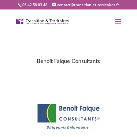
06 42 58 83 48
contact@transition-et-territoires.fr
Benoît Falque Consultants