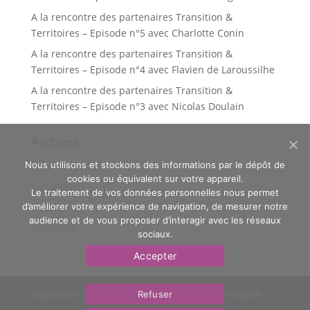
A la rencontre des partenaires Transition &
Territoires – Episode n°5 avec Charlotte Conin
A la rencontre des partenaires Transition &
Territoires – Episode n°4 avec Flavien de Laroussilhe
A la rencontre des partenaires Transition &
Territoires – Episode n°3 avec Nicolas Doulain
Archives
Nous utilisons et stockons des informations par le dépôt de
novembre 2022
cookies ou équivalent sur votre appareil.
juin 2021
Le traitement de vos données personnelles nous permet
d’améliorer votre expérience de navigation, de mesurer notre
mai 2021
audience et de vous proposer d’interagir avec les réseaux
avril 2021
sociaux.
Accepter
Mentions légales
Politique de confidentialité
Refuser