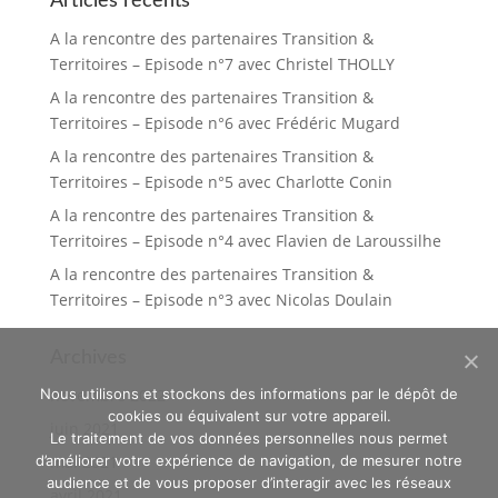
Articles récents
A la rencontre des partenaires Transition &
Territoires – Episode n°7 avec Christel THOLLY
A la rencontre des partenaires Transition &
Territoires – Episode n°6 avec Frédéric Mugard
A la rencontre des partenaires Transition &
Territoires – Episode n°5 avec Charlotte Conin
A la rencontre des partenaires Transition &
Territoires – Episode n°4 avec Flavien de Laroussilhe
A la rencontre des partenaires Transition &
Territoires – Episode n°3 avec Nicolas Doulain
Archives
novembre 2022
Nous utilisons et stockons des informations par le dépôt de
cookies ou équivalent sur votre appareil.
juin 2021
Le traitement de vos données personnelles nous permet
mai 2021
d’améliorer votre expérience de navigation, de mesurer notre
audience et de vous proposer d’interagir avec les réseaux
avril 2021