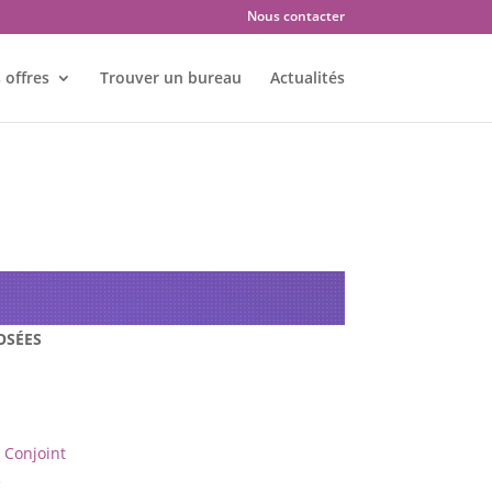
Nous contacter
 offres
Trouver un bureau
Actualités
es : VESOUL – 70000
OSÉES
Conjoint
e