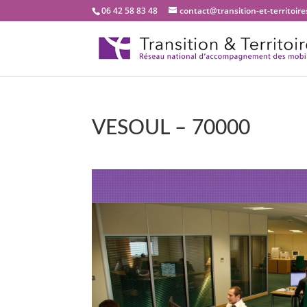
06 42 58 83 48
contact@transition-et-territoires
VESOUL – 70000
Bienvenue dans not