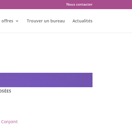
Nous contacter
 offres
Trouver un bureau
Actualités
es : VENDÔME – 41100
OSÉES
Conjoint
e