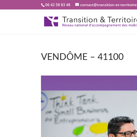
06 42 58 83 48
contact@transition-et-territoires
VENDÔME – 41100
Bienvenue dans notr