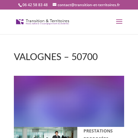
06 42 58 83 48
contact@transition-et-territoires.fr
VALOGNES – 50700
Bienvenue dans notre
bureau Transition et
territoires : VALOGNES –
50700
PRESTATIONS