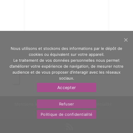
Nous utilisons et stockons des informations par le dépôt de
cookies ou équivalent sur votre appareil.
Le traitement de vos données personnelles nous permet
d’améliorer votre expérience de navigation, de mesurer notre
Retourner à la liste de nos bureaux
audience et de vous proposer d’interagir avec les réseaux
sociaux.
Accepter
Mentions légales
Politique de confidentialité
Refuser
Nous contacter
OasYs
Politique de confidentialité