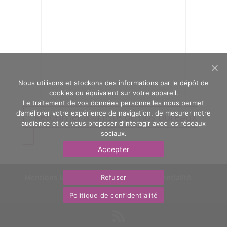
Nous utilisons et stockons des informations par le dépôt de
cookies ou équivalent sur votre appareil.
Le traitement de vos données personnelles nous permet
d’améliorer votre expérience de navigation, de mesurer notre
Retourner à la liste de nos bureaux
audience et de vous proposer d’interagir avec les réseaux
sociaux.
Accepter
Mentions légales
Politique de confidentialité
Refuser
Nous contacter
OasYs
Politique de confidentialité