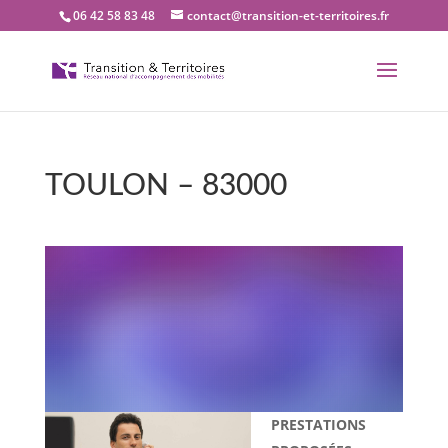
06 42 58 83 48
contact@transition-et-territoires.fr
TOULON – 83000
Bienvenue dans notre
bureau Transition et
territoires : TOULON –
83000
PRESTATIONS