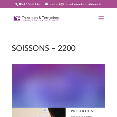
06 42 58 83 48
contact@transition-et-territoires.fr
SOISSONS – 2200
Bienvenue dans notre
bureau Transition et
territoires : SOISSONS –
2200
PRESTATIONS