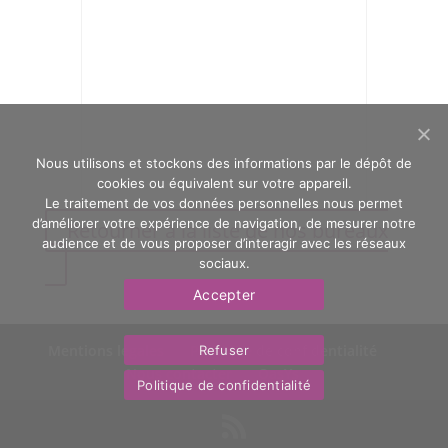
Nous utilisons et stockons des informations par le dépôt de
cookies ou équivalent sur votre appareil.
Le traitement de vos données personnelles nous permet
d’améliorer votre expérience de navigation, de mesurer notre
Retourner à la liste de nos bureaux
audience et de vous proposer d’interagir avec les réseaux
sociaux.
Accepter
Mentions légales
Politique de confidentialité
Refuser
Nous contacter
OasYs
Politique de confidentialité