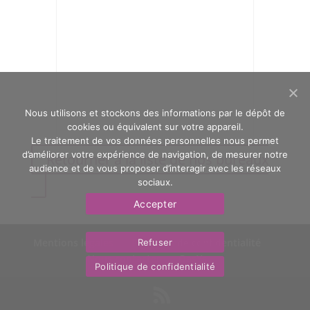
Nous utilisons et stockons des informations par le dépôt de
cookies ou équivalent sur votre appareil.
Le traitement de vos données personnelles nous permet
d’améliorer votre expérience de navigation, de mesurer notre
Retourner à la liste de nos bureaux
audience et de vous proposer d’interagir avec les réseaux
sociaux.
Accepter
Mentions légales
Politique de confidentialité
Refuser
Nous contacter
OasYs
Politique de confidentialité