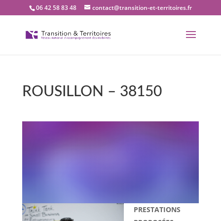
06 42 58 83 48
contact@transition-et-territoires.fr
ROUSILLON – 38150
Bienvenue dans notre
bureau Transition et
territoires : ROUSILLON –
38150
PRESTATIONS