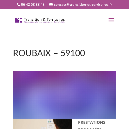
06 42 58 83 48
contact@transition-et-territoires.fr
ROUBAIX – 59100
Bienvenue dans notre
bureau Transition et
territoires : ROUBAIX –
59100
PRESTATIONS