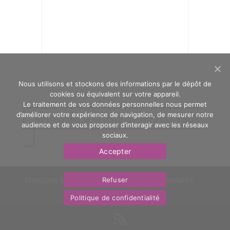
Nous utilisons et stockons des informations par le dépôt de
cookies ou équivalent sur votre appareil.
Le traitement de vos données personnelles nous permet
d’améliorer votre expérience de navigation, de mesurer notre
Retourner à la liste de nos bureaux
audience et de vous proposer d’interagir avec les réseaux
sociaux.
Accepter
Mentions légales
Politique de confidentialité
Refuser
Nous contacter
OasYs
Politique de confidentialité