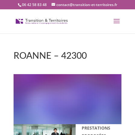
06 42 58 83 48
contact@transition-et-territoires.fr
ROANNE – 42300
Bienvenue dans notre
bureau Transition et
territoires : ROANNE –
42300
PRESTATIONS