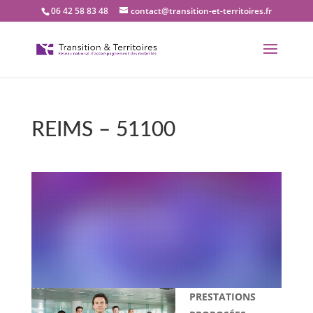
06 42 58 83 48
contact@transition-et-territoires.fr
REIMS – 51100
Bienvenue dans notre
bureau Transition et
territoires : REIMS –
51100
PRESTATIONS