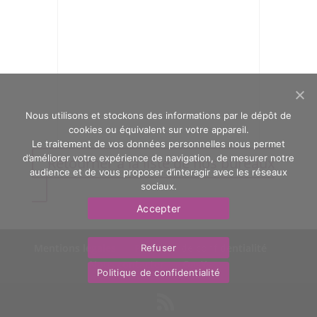
Nous utilisons et stockons des informations par le dépôt de
cookies ou équivalent sur votre appareil.
Le traitement de vos données personnelles nous permet
d’améliorer votre expérience de navigation, de mesurer notre
Retourner à la liste de nos bureaux
audience et de vous proposer d’interagir avec les réseaux
sociaux.
Accepter
Mentions légales
Politique de confidentialité
Refuser
Nous contacter
OasYs
Politique de confidentialité