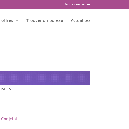
Nous contacter
 offres
Trouver un bureau
Actualités
s : Quimper – 29000
OSÉES
Conjoint
e