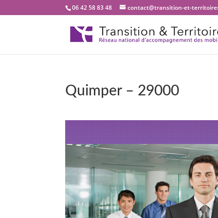
06 42 58 83 48
contact@transition-et-territoires
Quimper – 29000
Bienvenue dans not