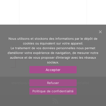
Nous utilisons et stockons des informations par le dépôt de
cookies ou équivalent sur votre appareil.
Le traitement de vos données personnelles nous permet
d’améliorer votre expérience de navigation, de mesurer notre
Retourner à la liste de nos bureaux
audience et de vous proposer d’interagir avec les réseaux
sociaux.
Accepter
Mentions légales
Politique de confidentialité
Refuser
Nous contacter
OasYs
Politique de confidentialité