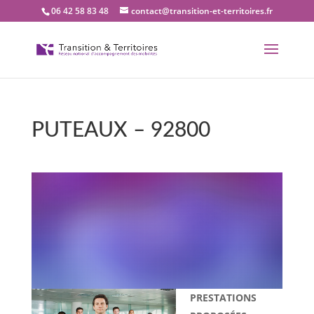
06 42 58 83 48
contact@transition-et-territoires.fr
PUTEAUX – 92800
Bienvenue dans notre
bureau Transition et
territoires : PUTEAUX –
92800
PRESTATIONS