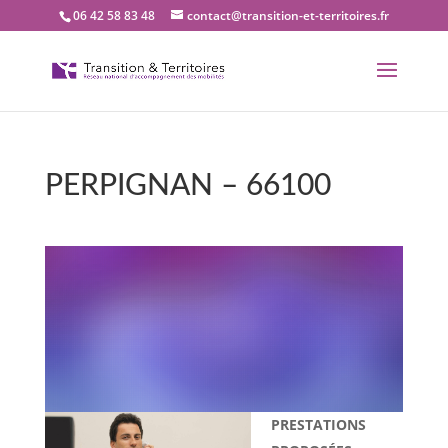
06 42 58 83 48
contact@transition-et-territoires.fr
PERPIGNAN – 66100
Bienvenue dans notre
bureau Transition et
territoires : PERPIGNAN –
66100
PRESTATIONS