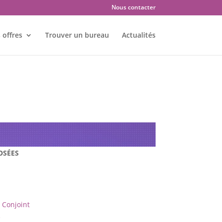
Nous contacter
 offres
Trouver un bureau
Actualités
es : ORLÉANS – 45000
OSÉES
Conjoint
e