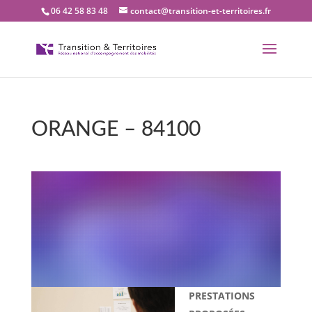
06 42 58 83 48
contact@transition-et-territoires.fr
ORANGE – 84100
Bienvenue dans notre
bureau Transition et
territoires : ORANGE –
84100
PRESTATIONS