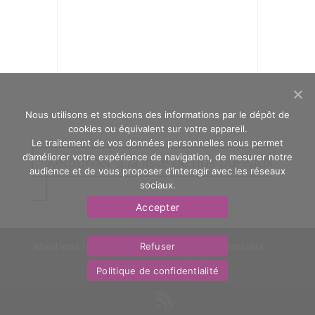
Nous utilisons et stockons des informations par le dépôt de
cookies ou équivalent sur votre appareil.
Le traitement de vos données personnelles nous permet
d’améliorer votre expérience de navigation, de mesurer notre
Retourner à la liste de nos bureaux
audience et de vous proposer d’interagir avec les réseaux
sociaux.
Accepter
Mentions légales
Politique de confidentialité
Refuser
Nous contacter
OasYs
Politique de confidentialité