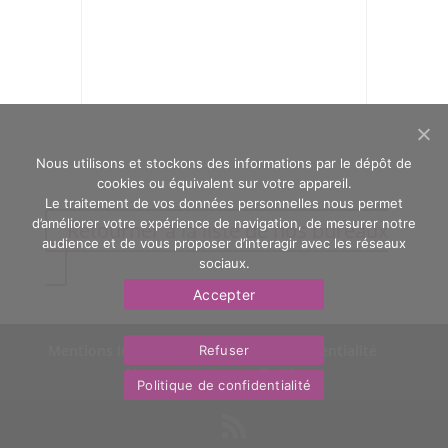
Nous utilisons et stockons des informations par le dépôt de
cookies ou équivalent sur votre appareil.
Le traitement de vos données personnelles nous permet
d’améliorer votre expérience de navigation, de mesurer notre
Retourner à la liste de nos bureaux
audience et de vous proposer d’interagir avec les réseaux
sociaux.
Accepter
Mentions légales
Politique de confidentialité
Refuser
Nous contacter
OasYs
Politique de confidentialité