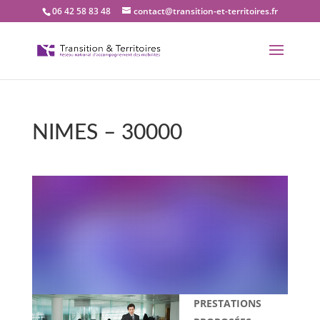
06 42 58 83 48
contact@transition-et-territoires.fr
NIMES – 30000
Bienvenue dans notre
bureau Transition et
territoires : NIMES –
30000
PRESTATIONS