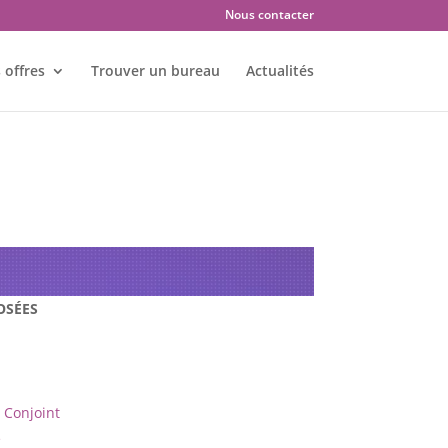
Nous contacter
 offres
Trouver un bureau
Actualités
es : MOULINS – 3000
OSÉES
Conjoint
e