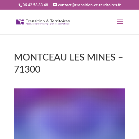
06 42 58 83 48
contact@transition-et-territoires.fr
MONTCEAU LES MINES –
71300
Bienvenue dans notre
bureau Transition et
territoires : MONTCEAU
LES MINES – 71300