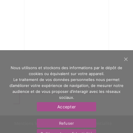
Nous utilisons et stockons des informations par le dépôt de
cookies ou équivalent sur votre appareil.
Le traitement de vos données personnelles nous permet
d’améliorer votre expérience de navigation, de mesurer notre
Retourner à la liste de nos bureaux
audience et de vous proposer d’interagir avec les réseaux
sociaux.
Accepter
Mentions légales
Politique de confidentialité
Refuser
Nous contacter
OasYs