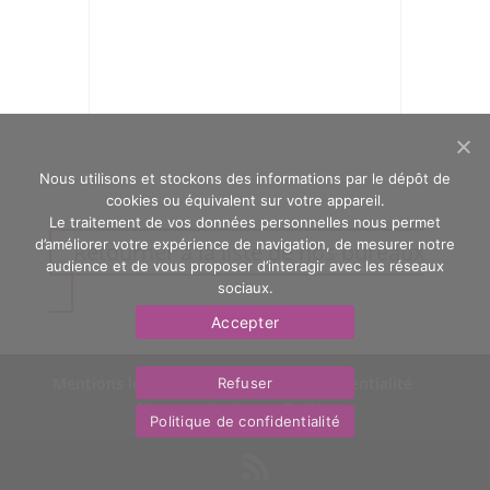
Nous utilisons et stockons des informations par le dépôt de
cookies ou équivalent sur votre appareil.
Le traitement de vos données personnelles nous permet
d’améliorer votre expérience de navigation, de mesurer notre
Retourner à la liste de nos bureaux
audience et de vous proposer d’interagir avec les réseaux
sociaux.
Accepter
Mentions légales
Politique de confidentialité
Refuser
Nous contacter
OasYs
Politique de confidentialité