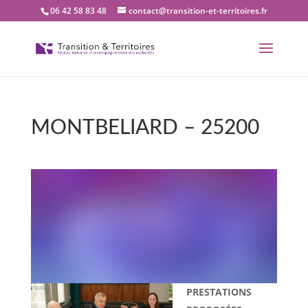
06 42 58 83 48
contact@transition-et-territoires.fr
MONTBELIARD – 25200
Bienvenue dans notre
bureau Transition et
territoires :
MONTBELIARD – 25200
PRESTATIONS