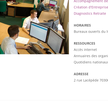
Accompagnement de 
Création d'Entrepris
Diagnostics Retraite
HORAIRES
Bureaux ouverts du 
RESSOURCES
Accès internet
Annuaires des organ
Quotidiens nationaux
ADRESSE
2 rue Lacépède 7030