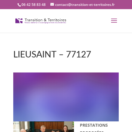
06 42 58 83 48
contact@transition-et-territoires.fr
LIEUSAINT – 77127
Bienvenue dans notre
bureau Transition et
territoires : LIEUSAINT –
77127
PRESTATIONS