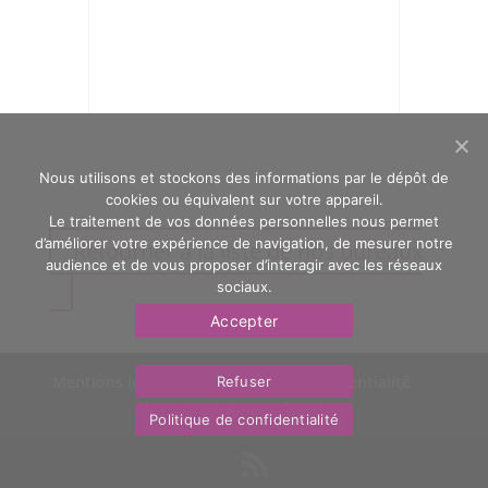
Nous utilisons et stockons des informations par le dépôt de
cookies ou équivalent sur votre appareil.
Le traitement de vos données personnelles nous permet
d’améliorer votre expérience de navigation, de mesurer notre
Retourner à la liste de nos bureaux
audience et de vous proposer d’interagir avec les réseaux
sociaux.
Accepter
Mentions légales
Politique de confidentialité
Refuser
Nous contacter
OasYs
Politique de confidentialité