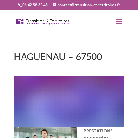
06 42 58 83 48
contact@transition-et-territoires.fr
HAGUENAU – 67500
Bienvenue dans notre
bureau Transition et
territoires : HAGUENAU –
67500
PRESTATIONS