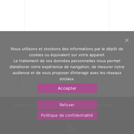
Nous utilisons et stockons des informations par le dépôt de
cookies ou équivalent sur votre appareil.
Le traitement de vos données personnelles nous permet
d’améliorer votre expérience de navigation, de mesurer notre
Retourner à la liste de nos bureaux
audience et de vous proposer d’interagir avec les réseaux
sociaux.
Accepter
Mentions légales
Politique de confidentialité
Refuser
Nous contacter
OasYs
Politique de confidentialité