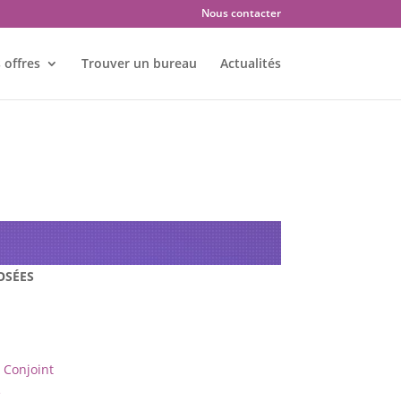
Nous contacter
 offres
Trouver un bureau
Actualités
res : GRAY – 70100
OSÉES
Conjoint
e