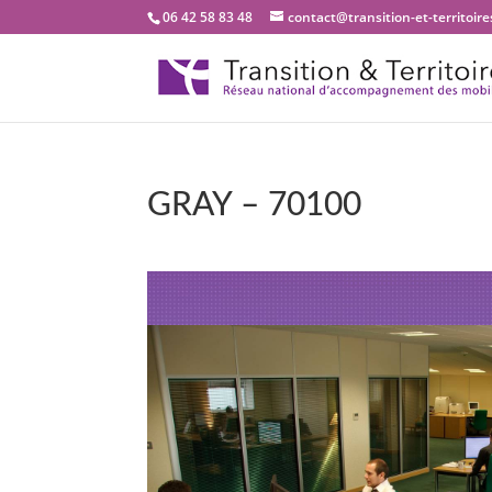
06 42 58 83 48
contact@transition-et-territoires
GRAY – 70100
Bienvenue dans no