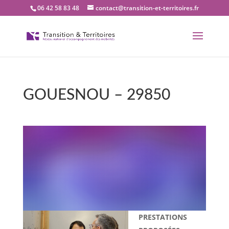
06 42 58 83 48
contact@transition-et-territoires.fr
GOUESNOU – 29850
Bienvenue dans notre
bureau Transition et
territoires : GOUESNOU –
29850
PRESTATIONS