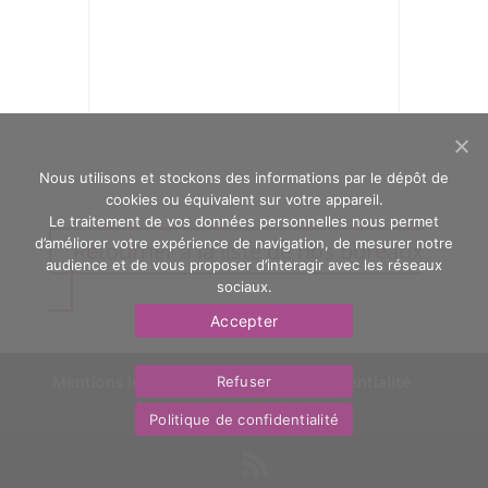
Nous utilisons et stockons des informations par le dépôt de
cookies ou équivalent sur votre appareil.
Le traitement de vos données personnelles nous permet
d’améliorer votre expérience de navigation, de mesurer notre
Retourner à la liste de nos bureaux
audience et de vous proposer d’interagir avec les réseaux
sociaux.
Accepter
Mentions légales
Politique de confidentialité
Refuser
Nous contacter
OasYs
Politique de confidentialité