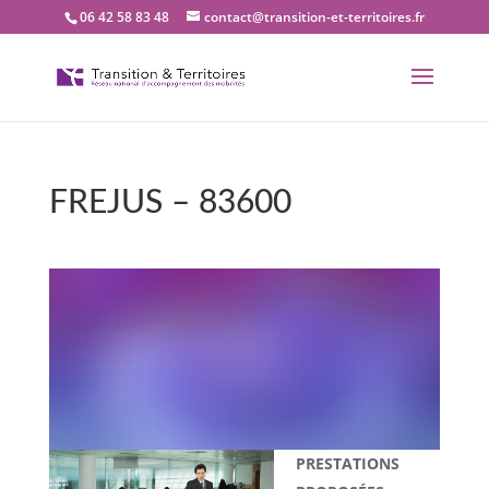
06 42 58 83 48
contact@transition-et-territoires.fr
FREJUS – 83600
Bienvenue dans notre
bureau Transition et
territoires : FREJUS –
83600
PRESTATIONS