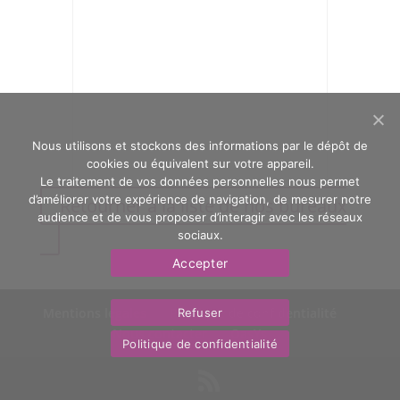
Nous utilisons et stockons des informations par le dépôt de
cookies ou équivalent sur votre appareil.
Le traitement de vos données personnelles nous permet
d’améliorer votre expérience de navigation, de mesurer notre
Retourner à la liste de nos bureaux
audience et de vous proposer d’interagir avec les réseaux
sociaux.
Accepter
Mentions légales
Politique de confidentialité
Refuser
Nous contacter
OasYs
Politique de confidentialité