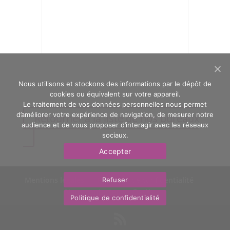
Nous utilisons et stockons des informations par le dépôt de
cookies ou équivalent sur votre appareil.
Le traitement de vos données personnelles nous permet
d’améliorer votre expérience de navigation, de mesurer notre
Retourner à la liste de nos bureaux
audience et de vous proposer d’interagir avec les réseaux
sociaux.
Accepter
Mentions légales
Politique de confidentialité
Refuser
Nous contacter
OasYs
Politique de confidentialité