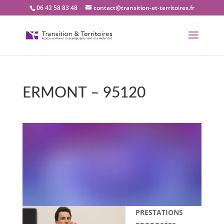
06 42 58 83 48
contact@transition-et-territoires.fr
ERMONT – 95120
Bienvenue dans notre
bureau Transition et
territoires : ERMONT –
95120
PRESTATIONS