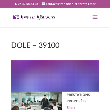
06 42 58 83 48
contact@transition-et-territoires.fr
DOLE – 39100
Bienvenue dans notre
bureau Transition et
territoires : DOLE – 39100
PRESTATIONS
PROPOSÉES
Bilan