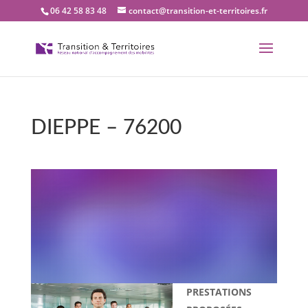
06 42 58 83 48
contact@transition-et-territoires.fr
DIEPPE – 76200
Bienvenue dans notre
bureau Transition et
territoires : DIEPPE –
76200
PRESTATIONS