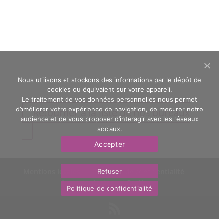
Nous utilisons et stockons des informations par le dépôt de
cookies ou équivalent sur votre appareil.
Le traitement de vos données personnelles nous permet
d’améliorer votre expérience de navigation, de mesurer notre
Retourner à la liste de nos bureaux
audience et de vous proposer d’interagir avec les réseaux
sociaux.
Accepter
Mentions légales
Politique de confidentialité
Refuser
Nous contacter
OasYs
Politique de confidentialité