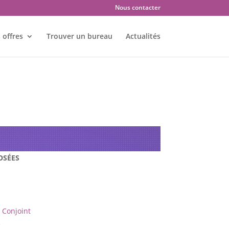
Nous contacter
 offres
Trouver un bureau
Actualités
s : COUTANCES – 50200
OSÉES
Conjoint
e