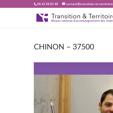
06 42 58 83 48
contact@transition-et-territoires
CHINON – 37500
Bienvenue dans not