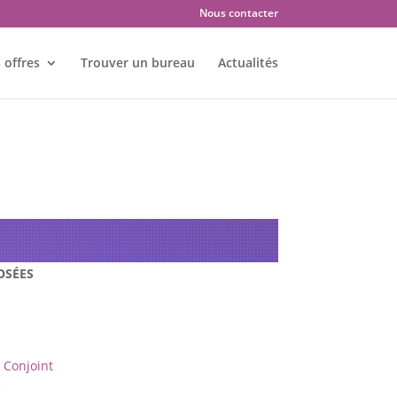
Nous contacter
 offres
Trouver un bureau
Actualités
es : CHINON – 37500
OSÉES
Conjoint
e