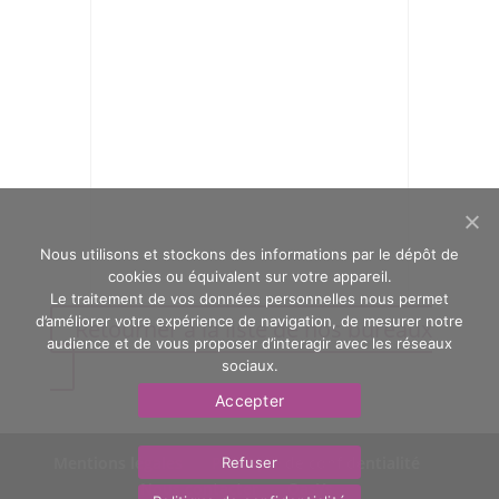
Nous utilisons et stockons des informations par le dépôt de
cookies ou équivalent sur votre appareil.
Le traitement de vos données personnelles nous permet
d’améliorer votre expérience de navigation, de mesurer notre
Retourner à la liste de nos bureaux
audience et de vous proposer d’interagir avec les réseaux
sociaux.
Accepter
Mentions légales
Politique de confidentialité
Refuser
Nous contacter
OasYs