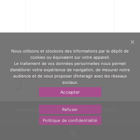
Nous utilisons et stockons des informations par le dépôt de
cookies ou équivalent sur votre appareil.
Le traitement de vos données personnelles nous permet
d’améliorer votre expérience de navigation, de mesurer notre
Retourner à la liste de nos bureaux
audience et de vous proposer d’interagir avec les réseaux
sociaux.
Accepter
Mentions légales
Politique de confidentialité
Refuser
Nous contacter
OasYs
Politique de confidentialité