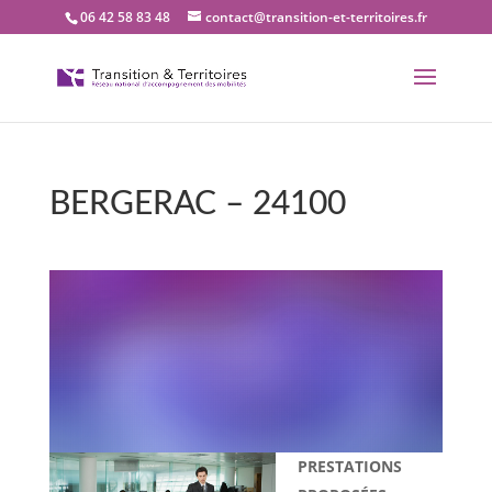
06 42 58 83 48
contact@transition-et-territoires.fr
BERGERAC – 24100
Bienvenue dans notre
bureau Transition et
territoires : BERGERAC –
24100
PRESTATIONS