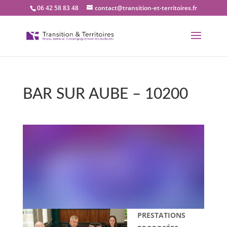
06 42 58 83 48
contact@transition-et-territoires.fr
BAR SUR AUBE – 10200
Bienvenue dans notre
bureau Transition et
territoires : BAR SUR
AUBE – 10200
PRESTATIONS