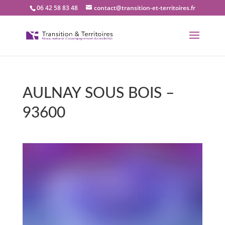
06 42 58 83 48
contact@transition-et-territoires.fr
AULNAY SOUS BOIS –
93600
Bienvenue dans notre
bureau Transition et
territoires : AULNAY SOUS
BOIS – 93600