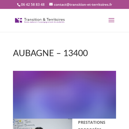
06 42 58 83 48
contact@transition-et-territoires.fr
AUBAGNE – 13400
Bienvenue dans notre
bureau Transition et
territoires : AUBAGNE –
13400
PRESTATIONS