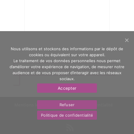
Nous utilisons et stockons des informations par le dépôt de
cookies ou équivalent sur votre appareil.
Le traitement de vos données personnelles nous permet
d’améliorer votre expérience de navigation, de mesurer notre
Retourner à la liste de nos bureaux
audience et de vous proposer d’interagir avec les réseaux
sociaux.
Accepter
Mentions légales
Politique de confidentialité
Refuser
Nous contacter
OasYs
Politique de confidentialité